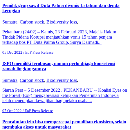
Pemilik grup sawit Duta Palma divonis 15 tahun dan denda
kerugian
Sumatra
,
Carbon stock
,
Biodiversity loss
,
Pekanbaru (24/02) – Kamis, 23 Februari 2023, Majelis Hakim
Tindak Pidana Korupsi menjatuhkan vonis 15 tahun penjara
terhadap bos PT Duta Palma Group, Surya Darmadi...
05 Dec 2022 / EoF Press Release
ISPO memiliki terobosan, namun perlu dijaga konsistensi
ramah lingkungannya
Sumatra
,
Carbon stock
,
Biodiversity loss
,
Siaran Pers – 5 Desember 2022 , PEKANBARU -- Koalisi Eyes on
the Forest (EoF) mengapresiasi kebijakan Pemerintah Indonesia
telah menerapkan kewajiban bagi pelaku usaha...
07 Oct 2022 / EoF Press Release
Pencabutan izin bisa mempercepat pemulihan ekosistem, selain
membuka akses untuk masyarakat