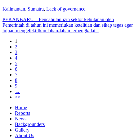
Kalimantan
,
Sumatra
,
Lack of governance
,
PEKANBARU – Pencabutan izin sektor kehutanan oleh
Pemerintah di tahun ini memerlukan ketelitian dan sikap tegas agar
tujuan mengefektifkan lahan-lahan terbengkalai...
1
2
3
4
5
6
7
8
9
→
>>
Home
Reports
News
Backgrounders
Gallery
About Us