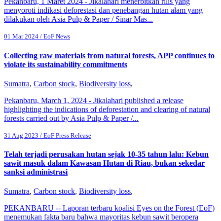
Pekanbaru, 1 Maret 2024 - Jikalahari menerbitkan rilis yang
menyoroti indikasi deforestasi dan penebangan hutan alam yang
dilakukan oleh Asia Pulp & Paper / Sinar Mas...
01 Mar 2024 / EoF News
Collecting raw materials from natural forests, APP continues to
violate its sustainability commitments
Sumatra
,
Carbon stock
,
Biodiversity loss
,
Pekanbaru, March 1, 2024 - Jikalahari published a release
highlighting the indications of deforestation and clearing of natural
forests carried out by Asia Pulp & Paper /...
31 Aug 2023 / EoF Press Release
Telah terjadi perusakan hutan sejak 10-35 tahun lalu: Kebun
sawit masuk dalam Kawasan Hutan di Riau, bukan sekedar
sanksi administrasi
Sumatra
,
Carbon stock
,
Biodiversity loss
,
PEKANBARU -- Laporan terbaru koalisi Eyes on the Forest (EoF)
menemukan fakta baru bahwa mayoritas kebun sawit beropera