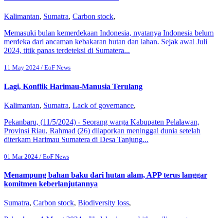
Kalimantan
,
Sumatra
,
Carbon stock
,
Memasuki bulan kemerdekaan Indonesia, nyatanya Indonesia belum
merdeka dari ancaman kebakaran hutan dan lahan. Sejak awal Juli
2024, titik panas terdeteksi di Sumatera...
11 May 2024 / EoF News
Lagi, Konflik Harimau-Manusia Terulang
Kalimantan
,
Sumatra
,
Lack of governance
,
Pekanbaru, (11/5/2024) - Seorang warga Kabupaten Pelalawan,
Provinsi Riau, Rahmad (26) dilaporkan meninggal dunia setelah
diterkam Harimau Sumatera di Desa Tanjung...
01 Mar 2024 / EoF News
Menampung bahan baku dari hutan alam, APP terus langgar
komitmen keberlanjutannya
Sumatra
,
Carbon stock
,
Biodiversity loss
,