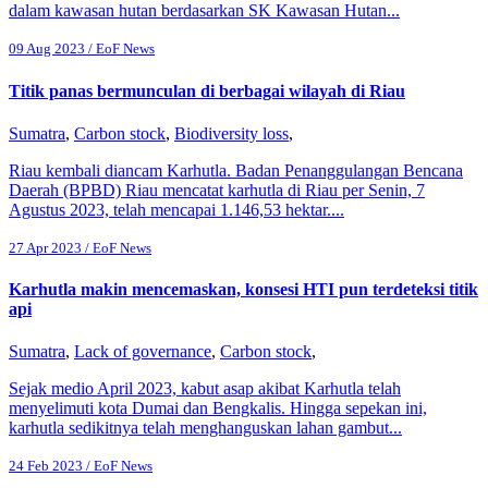
dalam kawasan hutan berdasarkan SK Kawasan Hutan...
09 Aug 2023 / EoF News
Titik panas bermunculan di berbagai wilayah di Riau
Sumatra
,
Carbon stock
,
Biodiversity loss
,
Riau kembali diancam Karhutla. Badan Penanggulangan Bencana
Daerah (BPBD) Riau mencatat karhutla di Riau per Senin, 7
Agustus 2023, telah mencapai 1.146,53 hektar....
27 Apr 2023 / EoF News
Karhutla makin mencemaskan, konsesi HTI pun terdeteksi titik
api
Sumatra
,
Lack of governance
,
Carbon stock
,
Sejak medio April 2023, kabut asap akibat Karhutla telah
menyelimuti kota Dumai dan Bengkalis. Hingga sepekan ini,
karhutla sedikitnya telah menghanguskan lahan gambut...
24 Feb 2023 / EoF News