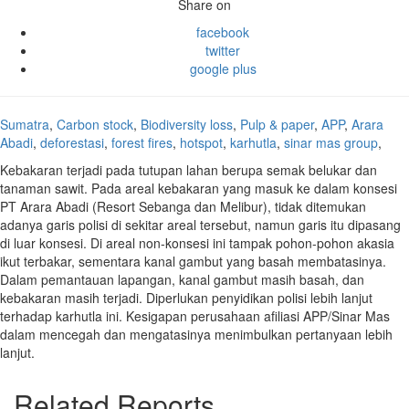
Share on
facebook
twitter
google plus
Sumatra
,
Carbon stock
,
Biodiversity loss
,
Pulp & paper
,
APP
,
Arara
Abadi
,
deforestasi
,
forest fires
,
hotspot
,
karhutla
,
sinar mas group
,
Kebakaran terjadi pada tutupan lahan berupa semak belukar dan
tanaman sawit. Pada areal kebakaran yang masuk ke dalam konsesi
PT Arara Abadi (Resort Sebanga dan Melibur), tidak ditemukan
adanya garis polisi di sekitar areal tersebut, namun garis itu dipasang
di luar konsesi. Di areal non-konsesi ini tampak pohon-pohon akasia
ikut terbakar, sementara kanal gambut yang basah membatasinya.
Dalam pemantauan lapangan, kanal gambut masih basah, dan
kebakaran masih terjadi. Diperlukan penyidikan polisi lebih lanjut
terhadap karhutla ini. Kesigapan perusahaan afiliasi APP/Sinar Mas
dalam mencegah dan mengatasinya menimbulkan pertanyaan lebih
lanjut.
Related Reports