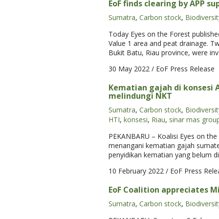
EoF finds clearing by APP s
Sumatra
,
Carbon stock
,
Biodiversit
Today Eyes on the Forest published
Value 1 area and peat drainage. T
Bukit Batu, Riau province, were inve
30 May 2022
/ EoF Press Release
Kematian gajah di konsesi A
melindungi NKT
Sumatra
,
Carbon stock
,
Biodiversit
HTI
,
konsesi
,
Riau
,
sinar mas grou
PEKANBARU – Koalisi Eyes on the 
menangani kematian gajah sumater
penyidikan kematian yang belum di
10 February 2022
/ EoF Press Rele
EoF Coalition appreciates Mi
Sumatra
,
Carbon stock
,
Biodiversit