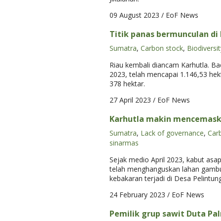
09 August 2023
/ EoF News
Titik panas bermunculan di 
Sumatra
,
Carbon stock
,
Biodiversit
Riau kembali diancam Karhutla. B
2023, telah mencapai 1.146,53 hek
378 hektar.
27 April 2023
/ EoF News
Karhutla makin mencemaskan
Sumatra
,
Lack of governance
,
Car
sinarmas
Sejak medio April 2023, kabut asap
telah menghanguskan lahan gambut 
kebakaran terjadi di Desa Pelintu
24 February 2023
/ EoF News
Pemilik grup sawit Duta Pa