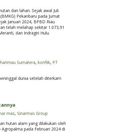
an dan lahan. Sejak awal Juli
ika (BMKG) Pekanbaru pada Jumat
Sejak Januari 2024, BPBD Riau
ran telah melahap sekitar 1.073,91
ranti, dan Indragiri Hulu.
harimau Sumatera
,
konflik
,
PT
eninggal dunia setelah diterkam
tannya
inar mas
,
Sinarmas Group
gan hutan alam yang dilakukan oleh
o Agropalma pada Februari 2024 di