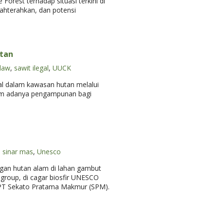
Forest terhadap situasi terkini di
jahterahkan, dan potensi
utan
law
,
sawit ilegal
,
UUCK
al dalam kawasan hutan melalui
aim adanya pengampunan bagi
,
sinar mas
,
Unesco
angan hutan alam di lahan gambut
 group, di cagar biosfir UNESCO
ta PT Sekato Pratama Makmur (SPM).