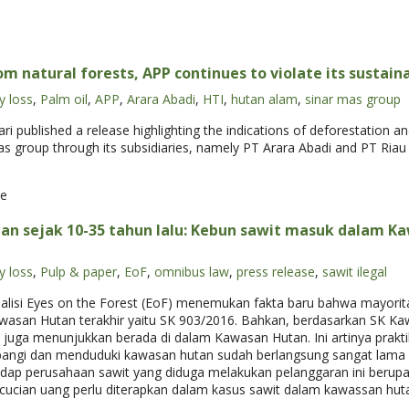
om natural forests, APP continues to violate its sustai
y loss
,
Palm oil
,
APP
,
Arara Abadi
,
HTI
,
hutan alam
,
sinar mas group
ri published a release highlighting the indications of deforestation and
s group through its subsidiaries, namely PT Arara Abadi and PT Riau I
se
tan sejak 10-35 tahun lalu: Kebun sawit masuk dalam K
y loss
,
Pulp & paper
,
EoF
,
omnibus law
,
press release
,
sawit ilegal
lisi Eyes on the Forest (EoF) menemukan fakta baru bahwa mayorit
asan Hutan terakhir yaitu SK 903/2016. Bahkan, berdasarkan SK Ka
 juga menunjukkan berada di dalam Kawasan Hutan. Ini artinya prak
angi dan menduduki kawasan hutan sudah berlangsung sangat lama d
dap perusahaan sawit yang diduga melakukan pelanggaran ini berupa s
ucian uang perlu diterapkan dalam kasus sawit dalam kawassan huta