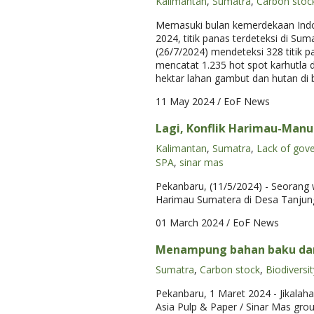
Kalimantan
,
Sumatra
,
Carbon stoc
Memasuki bulan kemerdekaan Indon
2024, titik panas terdeteksi di S
(26/7/2024) mendeteksi 328 titik p
mencatat 1.235 hot spot karhutla d
hektar lahan gambut dan hutan di b
11 May 2024
/ EoF News
Lagi, Konflik Harimau-Manu
Kalimantan
,
Sumatra
,
Lack of gov
SPA
,
sinar mas
Pekanbaru, (11/5/2024) - Seorang 
Harimau Sumatera di Desa Tanjung 
01 March 2024
/ EoF News
Menampung bahan baku dari
Sumatra
,
Carbon stock
,
Biodiversit
Pekanbaru, 1 Maret 2024 - Jikalaha
Asia Pulp & Paper / Sinar Mas gro