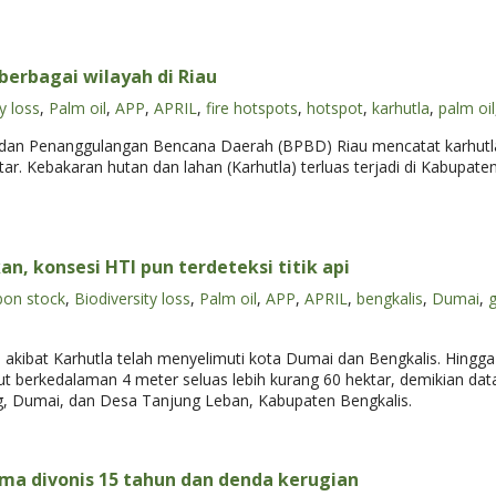
berbagai wilayah di Riau
y loss
,
Palm oil
,
APP
,
APRIL
,
fire hotspots
,
hotspot
,
karhutla
,
palm oil
adan Penanggulangan Bencana Daerah (BPBD) Riau mencatat karhutla 
tar. Kebakaran hutan dan lahan (Karhutla) terluas terjadi di Kabupat
, konsesi HTI pun terdeteksi titik api
bon stock
,
Biodiversity loss
,
Palm oil
,
APP
,
APRIL
,
bengkalis
,
Dumai
,
 akibat Karhutla telah menyelimuti kota Dumai dan Bengkalis. Hingga 
berkedalaman 4 meter seluas lebih kurang 60 hektar, demikian data
ng, Dumai, dan Desa Tanjung Leban, Kabupaten Bengkalis.
lma divonis 15 tahun dan denda kerugian