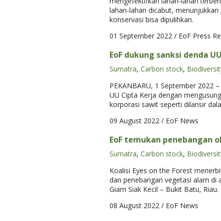
mengefektifkan lahan-lahan terbeng
lahan-lahan dicabut, menunjukkan 
konservasi bisa dipulihkan.
01 September 2022
/ EoF Press Re
EoF dukung sanksi denda U
Sumatra
,
Carbon stock
,
Biodiversit
PEKANBARU, 1 September 2022 – Ko
UU Cipta Kerja dengan mengusung 
korporasi sawit seperti dilansir da
09 August 2022
/ EoF News
EoF temukan penebangan ol
Sumatra
,
Carbon stock
,
Biodiversit
Koalisi Eyes on the Forest menerb
dan penebangan vegetasi alam di ar
Giam Siak Kecil – Bukit Batu, Ria
08 August 2022
/ EoF News