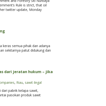
onment and Forestry Siti Nurbaya
nment’s Rule is strict, that oil
in her twitter update, Monday
ang
rja keras semua pihak dan adanya
dan sekitarnya patut didukung dan
 dari jeratan hukum – jika
companies
,
Riau
,
sawit ilegal
ari pabrik kelapa sawit,
antai pasokan produk sawit