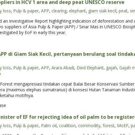
uppliers in HCV 1 area and deep peat UNESCO reserve
y loss
,
Pulp & paper
,
APP
,
clearing
,
elephant
,
giam siak kecil
,
peat
,
si
 an Investigative Report highlighting indication of deforestation and
wo suppliers of Asia Pulp & Paper (APP) / Sinar Mas in UNESCO Biosph
stigated by EoF in early this year.
PP di Giam Siak Kecil, pertanyaan berulang soal tinda
y loss
,
Pulp & paper
,
APP
,
Arara Abadi
,
Died Elephant
,
gajah
,
Gajah m
p
Forest mengapresiasi tindakan cepat Balai Besar Konservasi Sumbe
a (maximus elephas sumatranus) di konsesi Hutan Tanaman Industri
ketahui motifnya.
ase
nister of EF for rejecting idea of oil palm to be registe
y loss
,
Pulp & paper
,
Palm oil
,
coalition
,
commodity
,
forest
,
MoEF
,
pa