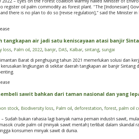
022 – Eyes on the Forest coalition warmly hailed Minister of Envir
to register oil palm commodity as forest plant. ''The [Indonesian] Gover
 and there is no plan to do so [revise regulation],” said the Minister 
lease
 tangkapan air jadi satu keniscayaan atasi banjir Sint
y loss
,
Palm oil
,
2022
,
banjir
,
DAS
,
Kalbar
,
sintang
,
sungai
Kalimantan Barat di penghujung tahun 2021 memerlukan solusi dan ke
erusakan lingkungan di sekitar daerah tangkapan air banjir Sintang 
enting.
lease
beli sawit bahkan dari taman nasional dan yang lepas
bon stock
,
Biodiversity loss
,
Palm oil
,
deforestation
,
forest
,
palm oil 
dah bukan rahasia lagi banyak nama pemain industri sawit, mulai d
sok crude palm oil (minyak sawit mentah) terlibat dalam skandal r
ingga konsumen minyak sawit di dunia.