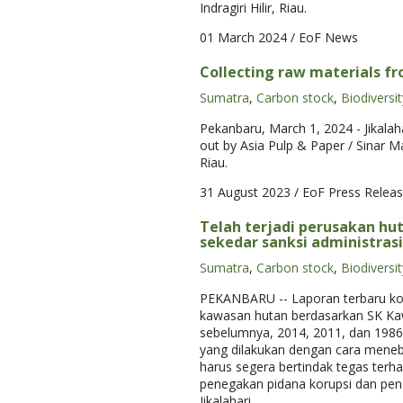
Indragiri Hilir, Riau.
01 March 2024
/ EoF News
Collecting raw materials fr
Sumatra
,
Carbon stock
,
Biodiversit
Pekanbaru, March 1, 2024 - Jikalaha
out by Asia Pulp & Paper / Sinar Ma
Riau.
31 August 2023
/ EoF Press Relea
Telah terjadi perusakan hu
sekedar sanksi administrasi
Sumatra
,
Carbon stock
,
Biodiversit
PEKANBARU -- Laporan terbaru koa
kawasan hutan berdasarkan SK Kaw
sebelumnya, 2014, 2011, dan 1986
yang dilakukan dengan cara meneb
harus segera bertindak tegas terha
penegakan pidana korupsi dan penc
Jikalahari.