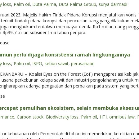
y loss
,
Palm oil
,
Duta Palma
,
Duta Palma Group
,
surya darmadi
ruari 2023, Majelis Hakim Tindak Pidana Korupsi menjatuhkan vonis
erkait tindak pidana korupsi dan pencucian uang yang dilakukan mel
m juga menghukum terdakwa membayar denda Rp1 miliar, uang penggant
p39,7 triliun subsider lima tahun penjara.
lease
amun perlu dijaga konsistensi ramah lingkungannya
y loss
,
Palm oil
,
ISPO
,
kebun sawit
,
perusahaan
EKANBARU -- Koalisi Eyes on the Forest (EoF) mengapresiasi kebijak
usaha perkebunan kelapa sawit dan industri pengolahannya untuk memi
engharapkan adanya penguatan dan perbaikan pada sistem yang bertuj
ase
ercepat pemulihan ekosistem, selain membuka akses 
ernance
,
Carbon stock
,
Biodiversity loss
,
Palm oil
,
HTI
,
omnibus law
,
r kehutanan oleh Pemerintah di tahun ini memerlukan ketelitian dan