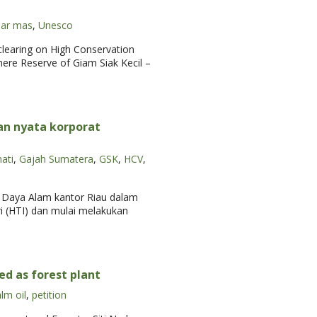
nar mas
,
Unesco
 clearing on High Conservation
ere Reserve of Giam Siak Kecil –
kan nyata korporat
ati
,
Gajah Sumatera
,
GSK
,
HCV
,
r Daya Alam kantor Riau dalam
 (HTI) dan mulai melakukan
red as forest plant
lm oil
,
petition