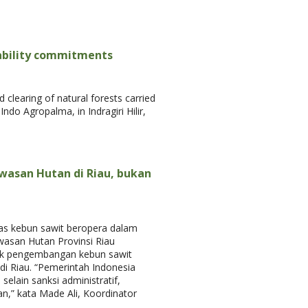
nability commitments
 clearing of natural forests carried
ndo Agropalma, in Indragiri Hilir,
awasan Hutan di Riau, bukan
as kebun sawit beropera dalam
wasan Hutan Provinsi Riau
tik pengembangan kebun sawit
i Riau. “Pemerintah Indonesia
elain sanksi administratif,
n,” kata Made Ali, Koordinator