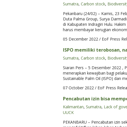
Sumatra
,
Carbon stock
,
Biodiversit
Pekanbaru (24/02) – Kamis, 23 Feb
Duta Palma Group, Surya Darmadi t
di Kabupaten Indragiri Hulu. Haki
harus membayar kerugian ekonomi R
05 December 2022
/ EoF Press Re
ISPO memiliki terobosan, n
Sumatra
,
Carbon stock
,
Biodiversit
Siaran Pers – 5 Desember 2022 , P
menerapkan kewajiban bagi pelaku 
Sustainable Palm Oil (ISPO) dan m
07 October 2022
/ EoF Press Rele
Pencabutan izin bisa memp
Kalimantan
,
Sumatra
,
Lack of gov
UUCK
PEKANBARU – Pencabutan izin sekto