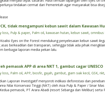
kalai menjadi tepat sasaran. Hasil temuan lapangan oleh Eyes on the 
perlunya tindakan cermat dari Pemerintah agar masyarakat bisa dise
lease
UCK, tidak mengampuni kebun sawit dalam Kawasan H
y loss
,
Pulp & paper
,
Palm oil
,
kawasan hutan
,
kebun sawit
,
omnibus 
alisi Eyes on the Forest mendukung penyelesaian kebun sawit ileg
asas berkeadilan dan transparan, sehingga tidak ada pihak mengkl
lam berbagai laporan media pekan lalu.
eh pemasok APP di area NKT 1, gambut cagar UNESCO
y loss
,
Palm oil
,
APP
,
biosfir
,
gajah
,
gambut
,
giam siak kecil
,
GSK
,
nkt
itkan Laporan Investigatif menyoroti indikasi deforestasi dan peneb
ea Nilai Konservasi Tinggi (NKT) oleh Asia Pulp & Paper / Sinar Mas
u. Kedua pemasok, PT Arara Abadi (resort Sebanga dan Melibur) ser