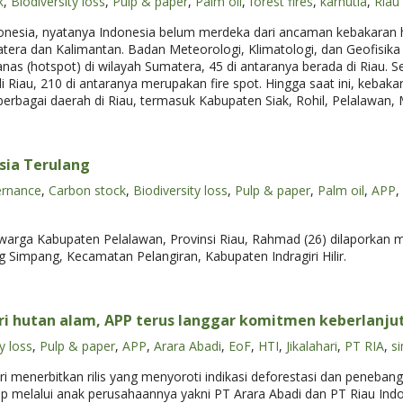
k
,
Biodiversity loss
,
Pulp & paper
,
Palm oil
,
forest fires
,
karhutla
,
Riau
esia, nyatanya Indonesia belum merdeka dari ancaman kebakaran hut
umatera dan Kalimantan. Badan Meteorologi, Klimatologi, dan Geofis
anas (hotspot) di wilayah Sumatera, 45 di antaranya berada di Riau. 
i Riau, 210 di antaranya merupakan fire spot. Hingga saat ini, kebaka
erbagai daerah di Riau, termasuk Kabupaten Siak, Rohil, Pelalawan, Me
sia Terulang
ernance
,
Carbon stock
,
Biodiversity loss
,
Pulp & paper
,
Palm oil
,
APP
,
warga Kabupaten Pelalawan, Provinsi Riau, Rahmad (26) dilaporkan m
Simpang, Kecamatan Pelangiran, Kabupaten Indragiri Hilir.
 hutan alam, APP terus langgar komitmen keberlanju
y loss
,
Pulp & paper
,
APP
,
Arara Abadi
,
EoF
,
HTI
,
Jikalahari
,
PT RIA
,
s
ri menerbitkan rilis yang menyoroti indikasi deforestasi dan peneban
up melalui anak perusahaannya yakni PT Arara Abadi dan PT Riau Ind