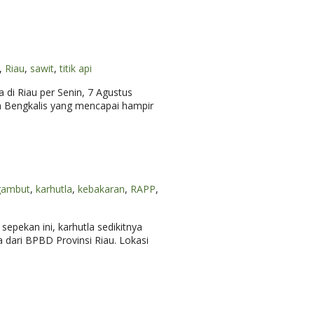
,
Riau
,
sawit
,
titik api
di Riau per Senin, 7 Agustus
en Bengkalis yang mencapai hampir
gambut
,
karhutla
,
kebakaran
,
RAPP
,
sepekan ini, karhutla sedikitnya
 dari BPBD Provinsi Riau. Lokasi