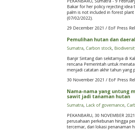
PEKANBARU, Sumatra - 9 February 2
Bakar for her policy rejecting idea 
palm is not included in forest plant
(07/02/2022).
29 December 2021
/ EoF Press Re
Pemulihan hutan dan daerah
Sumatra
,
Carbon stock
,
Biodiversit
Banjir Sintang dan sekitarnya di 
rencana Pemerintah untuk menata k
menjadi catatan akhir tahun yang p
30 November 2021
/ EoF Press Re
Nama-nama yang untung mem
sawit jadi tanaman hutan
Sumatra
,
Lack of governance
,
Car
PEKANBARU, 30 NOVEMBER 2021 – Su
perusahaan perkebunan hingga pema
tercemar, dari lokasi penanaman h