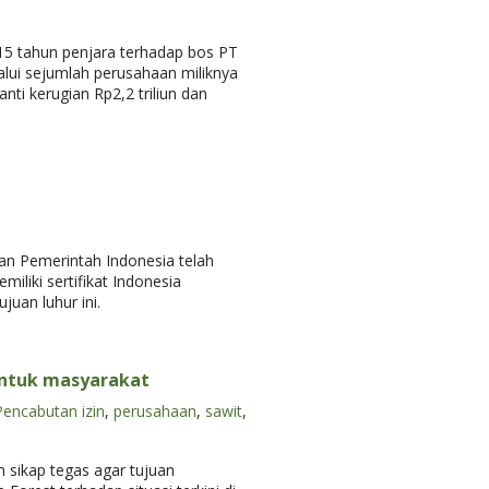
 15 tahun penjara terhadap bos PT
alui sejumlah perusahaan miliknya
i kerugian Rp2,2 triliun dan
an Pemerintah Indonesia telah
liki sertifikat Indonesia
uan luhur ini.
untuk masyarakat
Pencabutan izin
,
perusahaan
,
sawit
,
 sikap tegas agar tujuan