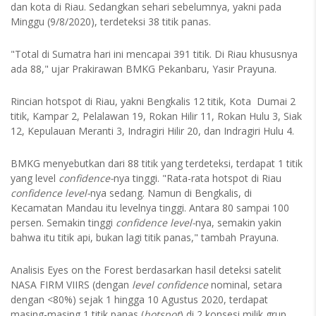
dan kota di Riau. Sedangkan sehari sebelumnya, yakni pada
Minggu (9/8/2020), terdeteksi 38 titik panas.
"Total di Sumatra hari ini mencapai 391 titik. Di Riau khususnya
ada 88," ujar Prakirawan BMKG Pekanbaru, Yasir Prayuna.
Rincian hotspot di Riau, yakni Bengkalis 12 titik, Kota Dumai 2
titik, Kampar 2, Pelalawan 19, Rokan Hilir 11, Rokan Hulu 3, Siak
12, Kepulauan Meranti 3, Indragiri Hilir 20, dan Indragiri Hulu 4.
BMKG menyebutkan dari 88 titik yang terdeteksi, terdapat 1 titik
yang level
confidence-
nya tinggi. "Rata-rata hotspot di Riau
confidence
level-
nya sedang. Namun di Bengkalis, di
Kecamatan Mandau itu levelnya tinggi. Antara 80 sampai 100
persen. Semakin tinggi
confidence
level-
nya, semakin yakin
bahwa itu titik api, bukan lagi titik panas," tambah Prayuna.
Analisis Eyes on the Forest berdasarkan hasil deteksi satelit
NASA FIRM VIIRS (dengan
level confidence
nominal, setara
dengan <80%) sejak 1 hingga 10 Agustus 2020, terdapat
masing-masing 1 titik panas (
hotspot
) di 2 konsesi milik grup