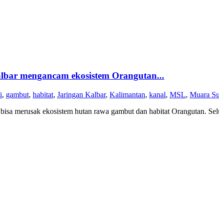
lbar mengancam ekosistem Orangutan...
i
,
gambut
,
habitat
,
Jaringan Kalbar
,
Kalimantan
,
kanal
,
MSL
,
Muara Su
sa merusak ekosistem hutan rawa gambut dan habitat Orangutan. Selua