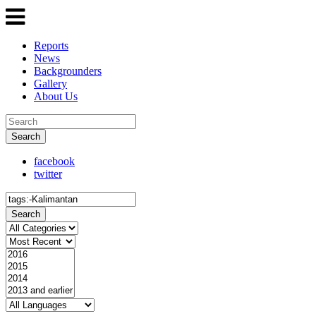
Reports
News
Backgrounders
Gallery
About Us
Search
facebook
twitter
Search