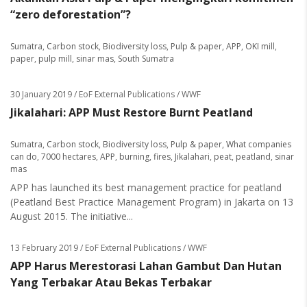
“zero deforestation”?
Sumatra
,
Carbon stock
,
Biodiversity loss
,
Pulp & paper
,
APP
,
OKI mill
,
paper
,
pulp mill
,
sinar mas
,
South Sumatra
30 January 2019
/ EoF External Publications / WWF
Jikalahari: APP Must Restore Burnt Peatland
Sumatra
,
Carbon stock
,
Biodiversity loss
,
Pulp & paper
,
What companies
can do
,
7000 hectares
,
APP
,
burning
,
fires
,
Jikalahari
,
peat
,
peatland
,
sinar
mas
APP has launched its best management practice for peatland
(Peatland Best Practice Management Program) in Jakarta on 13
August 2015. The initiative...
13 February 2019
/ EoF External Publications / WWF
APP Harus Merestorasi Lahan Gambut Dan Hutan
Yang Terbakar Atau Bekas Terbakar