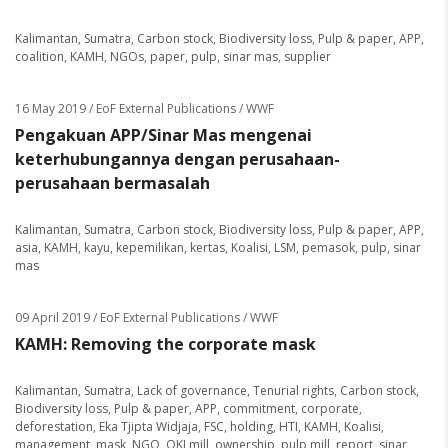
Kalimantan
,
Sumatra
,
Carbon stock
,
Biodiversity loss
,
Pulp & paper
,
APP
,
coalition
,
KAMH
,
NGOs
,
paper
,
pulp
,
sinar mas
,
supplier
16 May 2019
/ EoF External Publications / WWF
Pengakuan APP/Sinar Mas mengenai
keterhubungannya dengan perusahaan-
perusahaan bermasalah
Kalimantan
,
Sumatra
,
Carbon stock
,
Biodiversity loss
,
Pulp & paper
,
APP
,
asia
,
KAMH
,
kayu
,
kepemilikan
,
kertas
,
Koalisi
,
LSM
,
pemasok
,
pulp
,
sinar
mas
09 April 2019
/ EoF External Publications / WWF
KAMH: Removing the corporate mask
Kalimantan
,
Sumatra
,
Lack of governance
,
Tenurial rights
,
Carbon stock
,
Biodiversity loss
,
Pulp & paper
,
APP
,
commitment
,
corporate
,
deforestation
,
Eka Tjipta Widjaja
,
FSC
,
holding
,
HTI
,
KAMH
,
Koalisi
,
management
,
mask
,
NGO
,
OKI mill
,
ownership
,
pulp mill
,
report
,
sinar