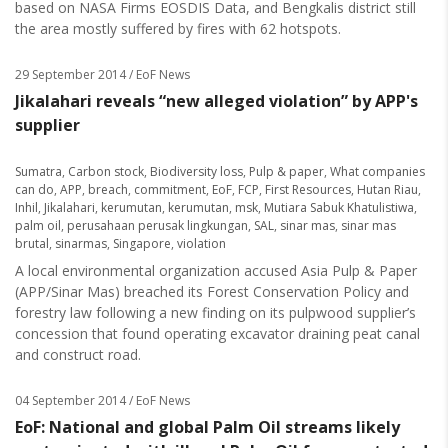
based on NASA Firms EOSDIS Data, and Bengkalis district still
the area mostly suffered by fires with 62 hotspots.
29 September 2014
/ EoF News
Jikalahari reveals “new alleged violation” by APP's
supplier
Sumatra
,
Carbon stock
,
Biodiversity loss
,
Pulp & paper
,
What companies
can do
,
APP
,
breach
,
commitment
,
EoF
,
FCP
,
First Resources
,
Hutan Riau
,
Inhil
,
Jikalahari
,
kerumutan
,
kerumutan
,
msk
,
Mutiara Sabuk Khatulistiwa
,
palm oil
,
perusahaan perusak lingkungan
,
SAL
,
sinar mas
,
sinar mas
brutal
,
sinarmas
,
Singapore
,
violation
A local environmental organization accused Asia Pulp & Paper
(APP/Sinar Mas) breached its Forest Conservation Policy and
forestry law following a new finding on its pulpwood supplier’s
concession that found operating excavator draining peat canal
and construct road.
04 September 2014
/ EoF News
EoF: National and global Palm Oil streams likely