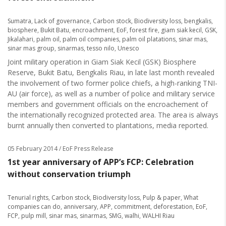
Sumatra
,
Lack of governance
,
Carbon stock
,
Biodiversity loss
,
bengkalis
,
biosphere
,
Bukit Batu
,
encroachment
,
EoF
,
forest fire
,
giam siak kecil
,
GSK
,
Jikalahari
,
palm oil
,
palm oil companies
,
palm oil platations
,
sinar mas
,
sinar mas group
,
sinarmas
,
tesso nilo
,
Unesco
Joint military operation in Giam Siak Kecil (GSK) Biosphere
Reserve, Bukit Batu, Bengkalis Riau, in late last month revealed
the involvement of two former police chiefs, a high-ranking TNI-
AU (air force), as well as a number of police and military service
members and government officials on the encroachement of
the internationally recognized protected area. The area is always
burnt annually then converted to plantations, media reported.
05 February 2014
/ EoF Press Release
1st year anniversary of APP’s FCP: Celebration
without conservation triumph
Tenurial rights
,
Carbon stock
,
Biodiversity loss
,
Pulp & paper
,
What
companies can do
,
anniversary
,
APP
,
commitment
,
deforestation
,
EoF
,
FCP
,
pulp mill
,
sinar mas
,
sinarmas
,
SMG
,
walhi
,
WALHI Riau