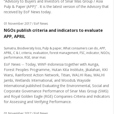
“Advisory to Buyers and Investors of Sinar Mas Group / Asia
Pulp & Paper (APP)” . It is the latest version of the Advisory that
received by EoF News today.
01 November 2017
/ EoF News
NGOs publish criteria and indicators to evaluate
APP, APRIL
Sumatra
,
Biodiversity loss
,
Pulp & paper
,
What consumers can do
,
APP
,
APRIL
,
C & I
,
criteria
,
evaluation
,
forest management
,
FSC
,
indicator
,
NGOs
,
performance
,
RGE
,
sinar mas
EoF News -- Today, WWF-Indonesia together with Auriga,
Forest Peoples Programme, Hutan Kita Institute, Jikalahari, KKI
Warsi, Rainforest Action Network, Titian, WALHI Riau, WALHI
Jambi, Wetlands International, and Woods& Wayside
International published Evaluating the Environmental, Social and
Corporate Governance Performance of Sinar Mas Group (SMG)
and Royal Golden Eagle (RGE) Companies-Criteria and Indicators
for Assessing and Verifying Performance.
01 November 2017
/ EoF News