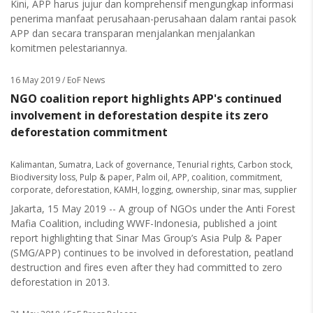
Kini, APP harus jujur dan komprehensif mengungkap informasi
penerima manfaat perusahaan-perusahaan dalam rantai pasok
APP dan secara transparan menjalankan menjalankan
komitmen pelestariannya.
16 May 2019
/ EoF News
NGO coalition report highlights APP's continued
involvement in deforestation despite its zero
deforestation commitment
Kalimantan
,
Sumatra
,
Lack of governance
,
Tenurial rights
,
Carbon stock
,
Biodiversity loss
,
Pulp & paper
,
Palm oil
,
APP
,
coalition
,
commitment
,
corporate
,
deforestation
,
KAMH
,
logging
,
ownership
,
sinar mas
,
supplier
Jakarta, 15 May 2019 -- A group of NGOs under the Anti Forest
Mafia Coalition, including WWF-Indonesia, published a joint
report highlighting that Sinar Mas Group’s Asia Pulp & Paper
(SMG/APP) continues to be involved in deforestation, peatland
destruction and fires even after they had committed to zero
deforestation in 2013.