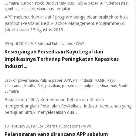
Sumatra
,
Carbon stock
,
Biodiversity loss
,
Pulp & paper
,
APP
,
deforestasi
,
gambut
,
Jikalahari
,
sinar mas
,
terbakar
APP meluncurkan inisiatif program pengelolaan praktek terbaik
gambut (Peatland Best Practice Management Programme) di
Jakarta pada 13 Agustus 2015....
09 April 2019
/ EoF External Publications / WWF
Kesenjangan Persediaan Kayu Legal dan
Implikasinya Terhadap Peningkatan Kapasitas
Industri...
Lack of governance
,
Pulp & paper
,
APP
,
HTI
,
industri
,
KAMH
,
kayu
,
kehutanan
,
Koalisi
,
OKI
,
pasokan
,
persediaan
,
pulp mill
,
sinar mas
,
South
Sumatra
Pada tahun 2007, Kementerian Kehutanan RI telah
mengembangkan Peta Jalan Revitalisasi Industri Kehutanan yang
bertujuan untuk menyelesaikan dua...
13 February 2019
/ EoF External Publications / WWF
Pelanggaran yang dirancang APP sebelum