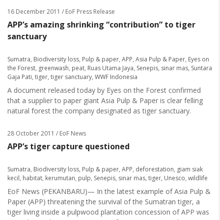
16 December 2011
/ EoF Press Release
APP’s amazing shrinking “contribution” to tiger
sanctuary
Sumatra
,
Biodiversity loss
,
Pulp & paper
,
APP
,
Asia Pulp & Paper
,
Eyes on
the Forest
,
greenwash
,
peat
,
Ruas Utama Jaya
,
Senepis
,
sinar mas
,
Suntara
Gaja Pati
,
tiger
,
tiger sanctuary
,
WWF Indonesia
A document released today by Eyes on the Forest confirmed
that a supplier to paper giant Asia Pulp & Paper is clear felling
natural forest the company designated as tiger sanctuary.
28 October 2011
/ EoF News
APP’s tiger capture questioned
Sumatra
,
Biodiversity loss
,
Pulp & paper
,
APP
,
deforestation
,
giam siak
kecil
,
habitat
,
kerumutan
,
pulp
,
Senepis
,
sinar mas
,
tiger
,
Unesco
,
wildlife
EoF News (PEKANBARU)— In the latest example of Asia Pulp &
Paper (APP) threatening the survival of the Sumatran tiger, a
tiger living inside a pulpwood plantation concession of APP was