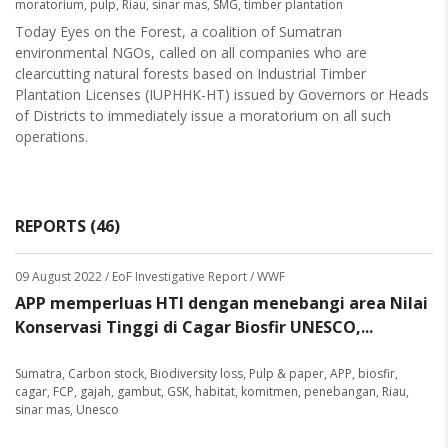
moratorium
,
pulp
,
Riau
,
sinar mas
,
SMG
,
timber plantation
Today Eyes on the Forest, a coalition of Sumatran
environmental NGOs, called on all companies who are
clearcutting natural forests based on Industrial Timber
Plantation Licenses (IUPHHK-HT) issued by Governors or Heads
of Districts to immediately issue a moratorium on all such
operations.
REPORTS (46)
09 August 2022
/ EoF Investigative Report / WWF
APP memperluas HTI dengan menebangi area Nilai
Konservasi Tinggi di Cagar Biosfir UNESCO,...
Sumatra
,
Carbon stock
,
Biodiversity loss
,
Pulp & paper
,
APP
,
biosfir
,
cagar
,
FCP
,
gajah
,
gambut
,
GSK
,
habitat
,
komitmen
,
penebangan
,
Riau
,
sinar mas
,
Unesco