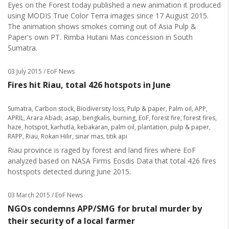
Eyes on the Forest today published a new animation it produced
using MODIS True Color Terra images since 17 August 2015.
The animation shows smokes coming out of Asia Pulp &
Paper's own PT. Rimba Hutani Mas concession in South
Sumatra.
03 July 2015
/ EoF News
Fires hit Riau, total 426 hotspots in June
Sumatra
,
Carbon stock
,
Biodiversity loss
,
Pulp & paper
,
Palm oil
,
APP
,
APRIL
,
Arara Abadi
,
asap
,
bengkalis
,
burning
,
EoF
,
forest fire
,
forest fires
,
haze
,
hotspot
,
karhutla
,
kebakaran
,
palm oil
,
plantation
,
pulp & paper
,
RAPP
,
Riau
,
Rokan Hilir
,
sinar mas
,
titik api
Riau province is raged by forest and land fires where EoF
analyzed based on NASA Firms Eosdis Data that total 426 fires
hostspots detected during June 2015.
03 March 2015
/ EoF News
NGOs condemns APP/SMG for brutal murder by
their security of a local farmer