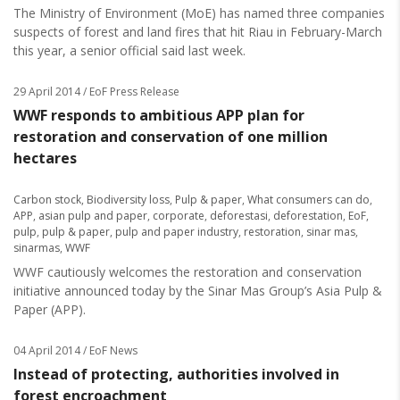
The Ministry of Environment (MoE) has named three companies
suspects of forest and land fires that hit Riau in February-March
this year, a senior official said last week.
29 April 2014
/ EoF Press Release
WWF responds to ambitious APP plan for
restoration and conservation of one million
hectares
Carbon stock
,
Biodiversity loss
,
Pulp & paper
,
What consumers can do
,
APP
,
asian pulp and paper
,
corporate
,
deforestasi
,
deforestation
,
EoF
,
pulp
,
pulp & paper
,
pulp and paper industry
,
restoration
,
sinar mas
,
sinarmas
,
WWF
WWF cautiously welcomes the restoration and conservation
initiative announced today by the Sinar Mas Group’s Asia Pulp &
Paper (APP).
04 April 2014
/ EoF News
Instead of protecting, authorities involved in
forest encroachment