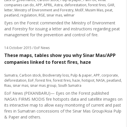
companies can do
,
APP
,
APRIL
,
Astra
,
deforestation
,
forest fires
,
GAR
,
letter
,
Ministry of Environment and Forestry
,
MoEF
,
Musim Mas
,
peat
,
peatland
,
regulation
,
RGE
,
sinar mas
,
wilmar
Eyes on the Forest commended the Ministry of Environment
and Forestry for issuing a letter and instructions regarding peat
management for the prevention and control of fire.
14 October 2015
/ EoF News
These maps, tables show you why Sinar Mas/APP
companies linked to forest fires, haze
Sumatra
,
Carbon stock
,
Biodiversity loss
,
Pulp & paper
,
APP
,
corporate
,
deforestation
,
EoF
,
forest fire
,
forest fires
,
haze
,
hotspot
,
NASA
,
peatland
,
Riau
,
sinar mas
,
sinar mas group
,
South Sumatra
EoF News (PEKANBARU)— Eyes on the Forest published
NASA’s FIRMS MODIS fire hotspots data and satellite images on
its interactive map to allow easy monitoring of current and past
fires in Sumatran concessions of the Sinar Mas Group/Asia Pulp
& Paper and others.