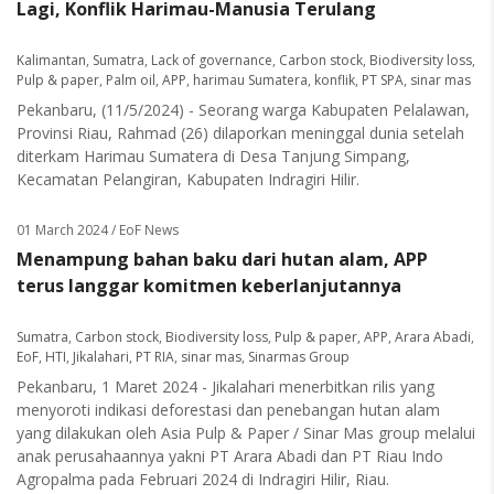
Lagi, Konflik Harimau-Manusia Terulang
Kalimantan
,
Sumatra
,
Lack of governance
,
Carbon stock
,
Biodiversity loss
,
Pulp & paper
,
Palm oil
,
APP
,
harimau Sumatera
,
konflik
,
PT SPA
,
sinar mas
Pekanbaru, (11/5/2024) - Seorang warga Kabupaten Pelalawan,
Provinsi Riau, Rahmad (26) dilaporkan meninggal dunia setelah
diterkam Harimau Sumatera di Desa Tanjung Simpang,
Kecamatan Pelangiran, Kabupaten Indragiri Hilir.
01 March 2024
/ EoF News
Menampung bahan baku dari hutan alam, APP
terus langgar komitmen keberlanjutannya
Sumatra
,
Carbon stock
,
Biodiversity loss
,
Pulp & paper
,
APP
,
Arara Abadi
,
EoF
,
HTI
,
Jikalahari
,
PT RIA
,
sinar mas
,
Sinarmas Group
Pekanbaru, 1 Maret 2024 - Jikalahari menerbitkan rilis yang
menyoroti indikasi deforestasi dan penebangan hutan alam
yang dilakukan oleh Asia Pulp & Paper / Sinar Mas group melalui
anak perusahaannya yakni PT Arara Abadi dan PT Riau Indo
Agropalma pada Februari 2024 di Indragiri Hilir, Riau.