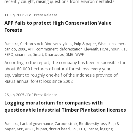
recently caught, raising questions from environmentalists.
11 July 2006
/ EoF Press Release
APP fails to protect High Conservation Value
Forests
Sumatra
,
Carbon stock
,
Biodiversity loss
,
Pulp & paper
,
What consumers
can do
,
2006
,
APP
,
commitment
,
deforestation
,
Eleventh
,
HCVF
,
hour
,
Riau
,
RSPO
,
sinar mas
,
Smart
,
Smartwood
,
SMG
,
WWF
According to the report, the company has been responsible for
about 80,000 hectares of natural forest loss every year,
equivalent to roughly one-half of the Indonesia province of
Riau’s annual forest loss since 2002.
26 July 2005
/ EoF Press Release
Logging moratorium for companies with
questionable Industrial Timber Plantation licenses
Sumatra
,
Lack of governance
,
Carbon stock
,
Biodiversity loss
,
Pulp &
paper
,
APP
,
APRIL
,
bupati
,
district head
,
EoF
,
HTI
,
license
,
logging
,