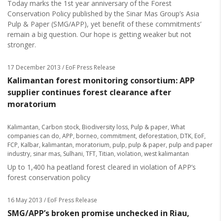
Today marks the 1st year anniversary of the Forest
Conservation Policy published by the Sinar Mas Group’s Asia
Pulp & Paper (SMG/APP), yet benefit of these commitments’
remain a big question. Our hope is getting weaker but not
stronger.
17 December 2013
/ EoF Press Release
Kalimantan forest monitoring consortium: APP
supplier continues forest clearance after
moratorium
Kalimantan
,
Carbon stock
,
Biodiversity loss
,
Pulp & paper
,
What
companies can do
,
APP
,
borneo
,
commitment
,
deforestation
,
DTK
,
EoF
,
FCP
,
Kalbar
,
kalimantan
,
moratorium
,
pulp
,
pulp & paper
,
pulp and paper
industry
,
sinar mas
,
Sulhani
,
TFT
,
Titian
,
violation
,
west kalimantan
Up to 1,400 ha peatland forest cleared in violation of APP’s
forest conservation policy
16 May 2013
/ EoF Press Release
SMG/APP’s broken promise unchecked in Riau,