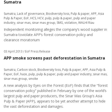
Sumatra
Sumatra
,
Lack of governance
,
Biodiversity loss
,
Pulp & paper
,
APP
,
Asia
Pulp & Paper
,
EoF
,
HCS
,
HCV
,
pulp
,
pulp & paper
,
pulp and paper
industry
,
sinar mas
,
sinar mas group
,
SMG
,
violation
,
WALHI Riau
Independent monitoring alleges the company’s wood supplier in
Sumatra toviolate APP’s forest conservation policy and
clearance moratorium
03 April 2013
/ EoF Press Release
APP smoke screens past deforestation in Sumatra
Sumatra
,
Carbon stock
,
Biodiversity loss
,
Pulp & paper
,
APP
,
Asia Pulp &
Paper
,
EoF
,
haze
,
pulp
,
pulp & paper
,
pulp and paper industry
,
sinar mas
,
sinar mas group
,
smoke
A new analysis by Eyes on the Forest (EoF) finds that the “forest
conservation policy” published in February by one of the world’s
largest pulp and paper producers, the Sinar Mas Group’s Asia
Pulp & Paper (APP), appears to be yet another attempt to hide
the vast deforestation and damages.