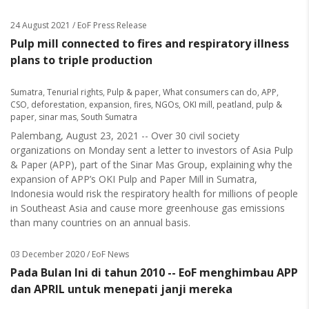
24 August 2021
/ EoF Press Release
Pulp mill connected to fires and respiratory illness
plans to triple production
Sumatra
,
Tenurial rights
,
Pulp & paper
,
What consumers can do
,
APP
,
CSO
,
deforestation
,
expansion
,
fires
,
NGOs
,
OKI mill
,
peatland
,
pulp &
paper
,
sinar mas
,
South Sumatra
Palembang, August 23, 2021 -- Over 30 civil society
organizations on Monday sent a letter to investors of Asia Pulp
& Paper (APP), part of the Sinar Mas Group, explaining why the
expansion of APP’s OKI Pulp and Paper Mill in Sumatra,
Indonesia would risk the respiratory health for millions of people
in Southeast Asia and cause more greenhouse gas emissions
than many countries on an annual basis.
03 December 2020
/ EoF News
Pada Bulan Ini di tahun 2010 -- EoF menghimbau APP
dan APRIL untuk menepati janji mereka