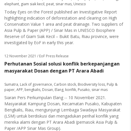
elephant
,
giam siak kecil
,
peat
,
sinar mas
,
Unesco
Today Eyes on the Forest published an Investigative Report
highlighting indication of deforestation and clearing on High
Conservation Value 1 area and peat drainage. Two suppliers of
Asia Pulp & Paper (APP) / Sinar Mas in UNESCO Biosphere
Reserve of Giam Siak Kecil – Bukit Batu, Riau province, were
investigated by EoF in early this year.
12 November 2021
/ EoF Press Release
Perhutanan Sosial solusi konflik berkepanjangan
masyarakat Dosan dengan PT Arara Abadi
Sumatra
,
Lack of governance
,
Carbon stock
,
Biodiversity loss
,
Pulp &
paper
,
APP
,
bengkalis
,
Dosan
,
Elang
,
konflik
,
Pusako
,
sinar mas
Siaran Pers Perkumpulan Elang -- 10 November 2021.
Masyarakat Kampung Dosan, Kecamatan Pusako, Kabupaten
Bengkalis, Riau, mengunjungi Lembaga Swadaya Masyarakat
(LSM) untuk berdiskusi dan mengadukan perihal konflik yang
mereka alami dengan PT Arara Abadi (pemasok Asia Pulp &
Paper /APP Sinar Mas Group).