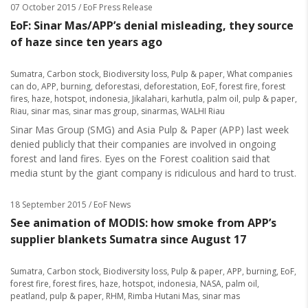
07 October 2015
/ EoF Press Release
EoF: Sinar Mas/APP’s denial misleading, they source
of haze since ten years ago
Sumatra
,
Carbon stock
,
Biodiversity loss
,
Pulp & paper
,
What companies
can do
,
APP
,
burning
,
deforestasi
,
deforestation
,
EoF
,
forest fire
,
forest
fires
,
haze
,
hotspot
,
indonesia
,
Jikalahari
,
karhutla
,
palm oil
,
pulp & paper
,
Riau
,
sinar mas
,
sinar mas group
,
sinarmas
,
WALHI Riau
Sinar Mas Group (SMG) and Asia Pulp & Paper (APP) last week
denied publicly that their companies are involved in ongoing
forest and land fires. Eyes on the Forest coalition said that
media stunt by the giant company is ridiculous and hard to trust.
18 September 2015
/ EoF News
See animation of MODIS: how smoke from APP’s
supplier blankets Sumatra since August 17
Sumatra
,
Carbon stock
,
Biodiversity loss
,
Pulp & paper
,
APP
,
burning
,
EoF
,
forest fire
,
forest fires
,
haze
,
hotspot
,
indonesia
,
NASA
,
palm oil
,
peatland
,
pulp & paper
,
RHM
,
Rimba Hutani Mas
,
sinar mas