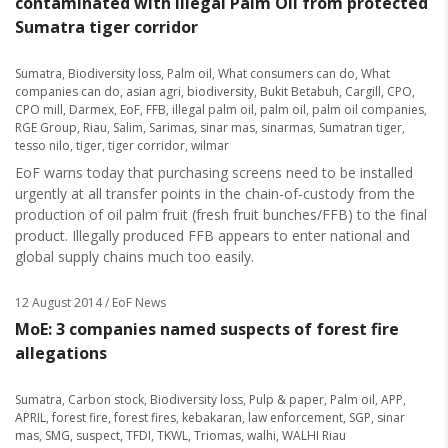
contaminated with illegal Palm Oil from protected
Sumatra tiger corridor
Sumatra
,
Biodiversity loss
,
Palm oil
,
What consumers can do
,
What
companies can do
,
asian agri
,
biodiversity
,
Bukit Betabuh
,
Cargill
,
CPO
,
CPO mill
,
Darmex
,
EoF
,
FFB
,
illegal palm oil
,
palm oil
,
palm oil companies
,
RGE Group
,
Riau
,
Salim
,
Sarimas
,
sinar mas
,
sinarmas
,
Sumatran tiger
,
tesso nilo
,
tiger
,
tiger corridor
,
wilmar
EoF warns today that purchasing screens need to be installed
urgently at all transfer points in the chain-of-custody from the
production of oil palm fruit (fresh fruit bunches/FFB) to the final
product. Illegally produced FFB appears to enter national and
global supply chains much too easily.
12 August 2014
/ EoF News
MoE: 3 companies named suspects of forest fire
allegations
Sumatra
,
Carbon stock
,
Biodiversity loss
,
Pulp & paper
,
Palm oil
,
APP
,
APRIL
,
forest fire
,
forest fires
,
kebakaran
,
law enforcement
,
SGP
,
sinar
mas
,
SMG
,
suspect
,
TFDI
,
TKWL
,
Triomas
,
walhi
,
WALHI Riau