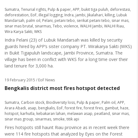
Sumatra
,
Tenurial rights
,
Pulp & paper
,
APP
,
bukit tiga puluh
,
deforestasi
,
deforestation
,
EoF
,
illegal logging
,
Indra
,
jambi
,
Jikalahari
,
killing
,
Lubuk
Mandarsah
,
palm oil
,
Pelani
,
petani tebo
,
serikat petani tebo
,
sinar mas
,
sinar mas brutal
,
sinarmas
,
Tebo
,
violence
,
WALHI Jambi
,
WALHI Riau
,
Wira Karya Sakti
,
WKS
Indra Pelani (23) of Lubuk Mandarsah was killed by security
guards hired by APP’s sister company PT. Wirakarya Sakti (WKS)
in Bukit Tigapuluh landscape, Jambi Province, Sumatra. The
village has been in conflict with WKS for a long time over their
land tenure for 3,000 ha.
19 February 2015
/ EoF News
Bengkalis district most fires hotspot detected
Sumatra
,
Carbon stock
,
Biodiversity loss
,
Pulp & paper
,
Palm oil
,
APP
,
Arara Abadi
,
asap
,
bengkalis
,
EoF
,
forest fire
,
forest fires
,
gambut
,
haze
,
hotspot
,
karhutla
,
kebakaran lahan
,
melawan asap
,
peatland
,
sinar mas
,
sinar mas group
,
sinarmas
,
smoke
,
titik api
Fires hotspots still haunt Riau province as in recent week there
were 114 fire hotspots that analyzed by Eyes on the Forest