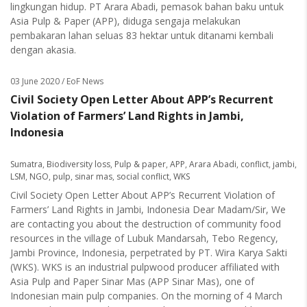
lingkungan hidup. PT Arara Abadi, pemasok bahan baku untuk
Asia Pulp & Paper (APP), diduga sengaja melakukan
pembakaran lahan seluas 83 hektar untuk ditanami kembali
dengan akasia.
03 June 2020
/ EoF News
Civil Society Open Letter About APP’s Recurrent
Violation of Farmers’ Land Rights in Jambi,
Indonesia
Sumatra
,
Biodiversity loss
,
Pulp & paper
,
APP
,
Arara Abadi
,
conflict
,
jambi
,
LSM
,
NGO
,
pulp
,
sinar mas
,
social conflict
,
WKS
Civil Society Open Letter About APP’s Recurrent Violation of
Farmers’ Land Rights in Jambi, Indonesia Dear Madam/Sir, We
are contacting you about the destruction of community food
resources in the village of Lubuk Mandarsah, Tebo Regency,
Jambi Province, Indonesia, perpetrated by PT. Wira Karya Sakti
(WKS). WKS is an industrial pulpwood producer affiliated with
Asia Pulp and Paper Sinar Mas (APP Sinar Mas), one of
Indonesian main pulp companies. On the morning of 4 March