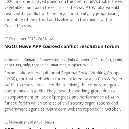
2020, a drone sprayed poison on the community’s rubber trees,
vegetables, and palm trees. This is the way PT Wirakarya Sakti
resolved its conflict with the local community: by jeopardising
the safety of their food and livelihood in the middle of the
Covid-19 crisis.
09 December 2019
/ EoF News
NGOs leave APP-backed conflict resolution forum
Kalimantan
,
Sumatra
,
Biodiversity loss
,
Pulp & paper
,
APP
,
conflict
,
jambi
,
paper
,
PPJ
,
pulp
,
resolution
,
sinar mas
,
supplier
,
WARSI
Some stakeholders quit Jambi Regional Social Working Group
(KKSR), multi-stakeholders forum initiated by Asia Pulp & Paper
(APP), to resolve social conflict involving the corporate against
communities in Jambi. They leave the working group due to
disappointment on lack of progress and performance of APP-
funded forum which consist of civil society organizations and
government agencies, Gatra.com website reported in October.
08 November 2019
/ EoF News