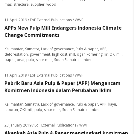
mas
,
structure
,
supplier
,
wood
11 April 2019
/ EoF External Publications / WWF
APPs New Pulp Mill Endangers Indonesia Climate
Change Commitments
Kalimantan
,
Sumatra
,
Lack of governance
,
Pulp & paper
,
APP
,
deforestation
,
government
,
high cost
,
mill
,
ogan komering ilir
,
OKI mill
,
paper
,
peat
,
pulp
,
sinar mas
,
South Sumatra
,
timber
11 April 2019
/ EoF External Publications / WWF
Pabrik Baru Asia Pulp & Paper (APP) Mengancam
Komitmen Indonesia dalam Perubahan Iklim
Kalimantan
,
Sumatra
,
Lack of governance
,
Pulp & paper
,
APP
,
kayu
,
laporan
,
OKI mill
,
pulp
,
sinar mas
,
South Sumatra
,
timber
23 January 2019
/ EoF External Publications / WWF
Akankah Asia Pulp & Paper mengingkari komitmen