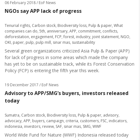
06 February 2018
/ EoF News
NGOs say APP lack of progress
Tenurial rights
,
Carbon stock
,
Biodiversity loss
,
Pulp & paper
,
What
companies can do
,
5th
,
anniversary
,
APP
,
commitment
,
conflicts
,
deforestation
,
engagement
,
FCP
,
forest
,
industry
,
joint statement
,
NGO
,
OKI
,
paper
,
pulp
,
pulp mill
,
sinar mas
,
sustainability
Several green organizations criticized Asia Pulp & Paper (APP)
for lack of progress in some areas which made the company
has yet to be on sustainable track, while its Forest Conservation
Policy (FCP) is entering the fifth year this week.
19 December 2017
/ EoF News
Advisory to APP/SMG’s buyers, investors released
today
Sumatra
,
Carbon stock
,
Biodiversity loss
,
Pulp & paper
,
advisory
,
advocacy
,
APP
,
buyers
,
campaign
,
criteria
,
customers
,
FSC
,
indicators
,
indonesia
,
investors
,
review
,
SAF
,
sinar mas
,
SMG
,
WWF
World Wide Fund for Nature (WWF) Indonesia released today