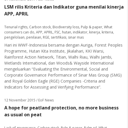
LSM rilis Kriteria dan Indikator guna menilai kinerja
APP, APRIL
Tenurial rights
,
Carbon stock
,
Biodiversity loss
,
Pulp & paper
,
What
consumers can do
,
APP
,
APRIL
,
FSC
,
hutan
,
indikator
,
kinerja
,
kriteria
,
pengelolaan
,
penilaian
,
RGE
,
sertifikasi
,
sinar mas
Hari ini WWF-Indonesia bersama dengan Auriga, Forest Peoples
Programme, Hutan Kita Institute, Jikalahari, KKI Warsi,
Rainforest Action Network, Titian, Walhi Riau, Walhi Jambi,
Wetlands International, dan Woods& Wayside International
mengeluarkan “Evaluating the Environmental, Social and
Corporate Governance Performance of Sinar Mas Group (SMG)
and Royal Golden Eagle (RGE) Companies -Criteria and
Indicators for Assessing and Verifying Performance”.
12 November 2015
/ EoF News
A hope for peatland protection, no more business
as usual on peat
Lack of governance
,
Carbon stock
,
Pulp & paper
,
Palm oil
,
What