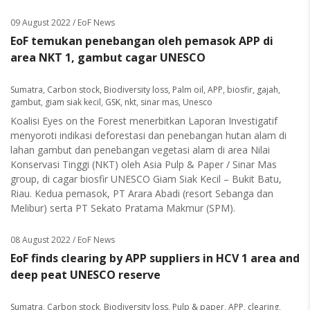
09 August 2022
/ EoF News
EoF temukan penebangan oleh pemasok APP di
area NKT 1, gambut cagar UNESCO
Sumatra
,
Carbon stock
,
Biodiversity loss
,
Palm oil
,
APP
,
biosfir
,
gajah
,
gambut
,
giam siak kecil
,
GSK
,
nkt
,
sinar mas
,
Unesco
Koalisi Eyes on the Forest menerbitkan Laporan Investigatif
menyoroti indikasi deforestasi dan penebangan hutan alam di
lahan gambut dan penebangan vegetasi alam di area Nilai
Konservasi Tinggi (NKT) oleh Asia Pulp & Paper / Sinar Mas
group, di cagar biosfir UNESCO Giam Siak Kecil – Bukit Batu,
Riau. Kedua pemasok, PT Arara Abadi (resort Sebanga dan
Melibur) serta PT Sekato Pratama Makmur (SPM).
08 August 2022
/ EoF News
EoF finds clearing by APP suppliers in HCV 1 area and
deep peat UNESCO reserve
Sumatra
,
Carbon stock
,
Biodiversity loss
,
Pulp & paper
,
APP
,
clearing
,