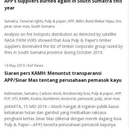
APP’s suppliers burned again in South Sumatra this
year
Sumatra
,
Tenurial rights
,
Pulp & paper
,
APP
,
BMH
,
Bumi Mekar Hijau
,
fire
,
peat
,
sinar mas
,
South Sumatra
Analysis on fire hotspots distribution as detected by satellite
NASA FIRM VIIRS showed that Asia Pulp & Paper’s timber
suppliers dominated the list of timber corporate group razed by
fires in South Sumatra province during October 2019.
16 May 2019
/ EoF News
Siaran pers KAMH: Menuntut transparansi
APP/Sinar Mas tentang perusahaan pemasok kayu
Kalimantan
,
Sumatra
,
Carbon stock
,
Biodiversity loss
,
Pulp & paper
,
APP
,
FCP
,
HTI
,
KAMH
,
Koalisi
,
komitmen
,
korporat
,
pemasok
,
pulp
,
sinar mas
JAKARTA, 15 MEI 2019—Masih hangat di ingatan publik kasus
kebakaran hutan dan gambut yang melibatkan raksasa
penghasil kertas Sinar Mas (dikenal dengan merek dagang Asia
Pulp & Paper—APP) beserta perusahaan pemasok kayunya.