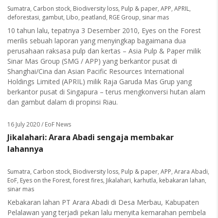
Sumatra
,
Carbon stock
,
Biodiversity loss
,
Pulp & paper
,
APP
,
APRIL
,
deforestasi
,
gambut
,
Libo
,
peatland
,
RGE Group
,
sinar mas
10 tahun lalu, tepatnya 3 Desember 2010, Eyes on the Forest
merilis sebuah laporan yang menyingkap bagaimana dua
perusahaan raksasa pulp dan kertas – Asia Pulp & Paper milik
Sinar Mas Group (SMG / APP) yang berkantor pusat di
Shanghai/Cina dan Asian Pacific Resources International
Holdings Limited (APRIL) milik Raja Garuda Mas Grup yang
berkantor pusat di Singapura – terus mengkonversi hutan alam
dan gambut dalam di propinsi Riau.
16 July 2020
/ EoF News
Jikalahari: Arara Abadi sengaja membakar
lahannya
Sumatra
,
Carbon stock
,
Biodiversity loss
,
Pulp & paper
,
APP
,
Arara Abadi
,
EoF
,
Eyes on the Forest
,
forest fires
,
Jikalahari
,
karhutla
,
kebakaran lahan
,
sinar mas
Kebakaran lahan PT Arara Abadi di Desa Merbau, Kabupaten
Pelalawan yang terjadi pekan lalu menyita kemarahan pembela