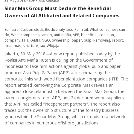
31 May 2018
/ EoF Press Release
Sinar Mas Group Must Declare the Beneficial
Owners of All Affiliated and Related Companies
Sumatra
,
Carbon stock
,
Biodiversity loss
,
Palm oil
,
What consumers can
do
,
What companies can do
,
anti-mafia
,
APP
,
beneficial
,
coalition
,
company
,
HTI
,
KAMH
,
NGO
,
ownership
,
paper
,
pulp
,
Removing
,
report
,
sinar mas
,
structure
,
tax
,
WIdjaja
Jakarta, 30 May 2018—A new report published today by the
Koalisi Anti Mafia Hutan is calling on the Government of
Indonesia to take firm actions against global pulp and paper
producer Asia Pulp & Paper (APP) after unmasking their
corporate links with wood fiber plantation companies (HTI). The
report entitled Removing the Corporate Mask reveals an
apparent close relationship between the Sinar Mas Group, the
parent conglomerate of APP, and 24 declared wood suppliers
that APP has called "independent partners". The report also
traces out the ownership structure of the forestry business
group within the Sinar Mas Group, which extends to a network
of companies in numerous offshore jurisdictions.