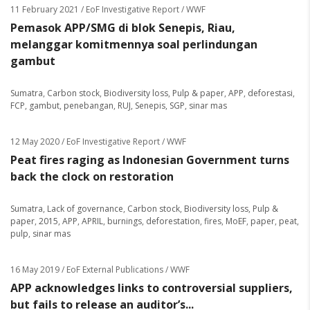
11 February 2021
/ EoF Investigative Report / WWF
Pemasok APP/SMG di blok Senepis, Riau,
melanggar komitmennya soal perlindungan
gambut
Sumatra
,
Carbon stock
,
Biodiversity loss
,
Pulp & paper
,
APP
,
deforestasi
,
FCP
,
gambut
,
penebangan
,
RUJ
,
Senepis
,
SGP
,
sinar mas
12 May 2020
/ EoF Investigative Report / WWF
Peat fires raging as Indonesian Government turns
back the clock on restoration
Sumatra
,
Lack of governance
,
Carbon stock
,
Biodiversity loss
,
Pulp &
paper
,
2015
,
APP
,
APRIL
,
burnings
,
deforestation
,
fires
,
MoEF
,
paper
,
peat
,
pulp
,
sinar mas
16 May 2019
/ EoF External Publications / WWF
APP acknowledges links to controversial suppliers,
but fails to release an auditor’s...