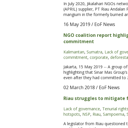
In July 2020, Jikalahari NGOs netwo
(APRIL) supplier, PT Riau Andalan 
mangium in the formerly burned are
16 May 2019
/ EoF News
NGO coalition report highli
commitment
Kalimantan
,
Sumatra
,
Lack of gov
commitment
,
corporate
,
deforesta
Jakarta, 15 May 2019 -- A group of
highlighting that Sinar Mas Group’
even after they had committed to z
02 March 2018
/ EoF News
Riau struggles to mitigate f
Lack of governance
,
Tenurial right
hotspots
,
NSP
,
Riau
,
Sampoerna
,
A legislator from Riau questioned 