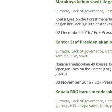
Maraknya kebun sawit ilega
Sumatra
,
Lack of governance
,
Palm
Koalisi Eyes on the Forest menerbi
bagian kecil dari 1,6 juta hekta
02 December 2016
/ EoF Press
Kantor Staf Presiden akan b
Sumatra
,
Lack of governance
,
Car
karhutla
,
KSP
,
sawit
Jikalahari melaporkan 49 konsesi 
lapangan Eyes on the Forest (EoF
Jakarta.
30 November 2016
/ EoF Pres
Kepala BRG harus mendesak 
Sumatra
,
Lack of governance
,
Car
gambut
,
HTI
,
kelapa sawit
,
Nazir
,