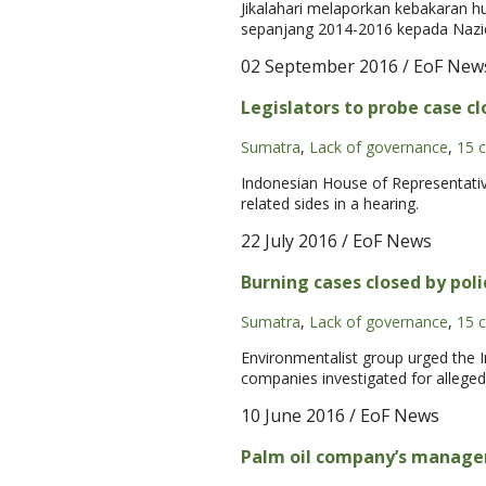
Jikalahari melaporkan kebakaran hu
sepanjang 2014-2016 kepada Nazie
02 September 2016
/ EoF New
Legislators to probe case cl
Sumatra
,
Lack of governance
,
15 
Indonesian House of Representative
related sides in a hearing.
22 July 2016
/ EoF News
Burning cases closed by pol
Sumatra
,
Lack of governance
,
15 
Environmentalist group urged the I
companies investigated for alleged 
10 June 2016
/ EoF News
Palm oil company’s manager