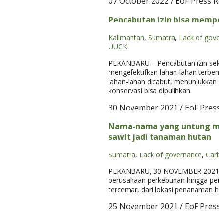
07 October 2022
/ EoF Press R
Pencabutan izin bisa memp
Kalimantan
,
Sumatra
,
Lack of gov
UUCK
PEKANBARU – Pencabutan izin sekto
mengefektifkan lahan-lahan terbeng
lahan-lahan dicabut, menunjukkan 
konservasi bisa dipulihkan.
30 November 2021
/ EoF Pres
Nama-nama yang untung mem
sawit jadi tanaman hutan
Sumatra
,
Lack of governance
,
Car
PEKANBARU, 30 NOVEMBER 2021 – Su
perusahaan perkebunan hingga pema
tercemar, dari lokasi penanaman h
25 November 2021
/ EoF Pres