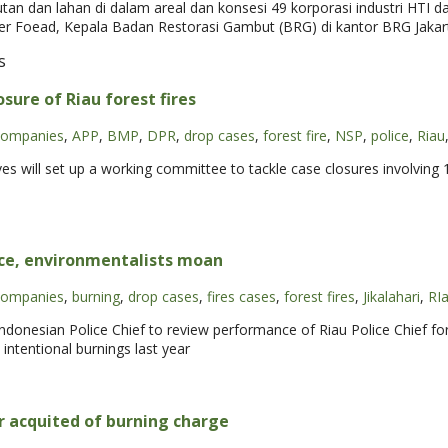
tan dan lahan di dalam areal dan konsesi 49 korporasi industri HTI 
r Foead, Kepala Badan Restorasi Gambut (BRG) di kantor BRG Jakar
s
osure of Riau forest fires
companies
,
APP
,
BMP
,
DPR
,
drop cases
,
forest fire
,
NSP
,
police
,
Riau
s will set up a working committee to tackle case closures involving 1
ice, environmentalists moan
companies
,
burning
,
drop cases
,
fires cases
,
forest fires
,
Jikalahari
,
RIa
ndonesian Police Chief to review performance of Riau Police Chief for
intentional burnings last year
 acquited of burning charge