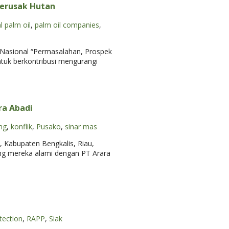
Merusak Hutan
al palm oil
,
palm oil companies
,
Nasional “Permasalahan, Prospek
tuk berkontribusi mengurangi
ra Abadi
ng
,
konflik
,
Pusako
,
sinar mas
Kabupaten Bengkalis, Riau,
ng mereka alami dengan PT Arara
tection
,
RAPP
,
Siak