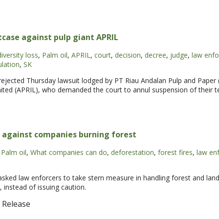
case against pulp giant APRIL
iversity loss
,
Palm oil
,
APRIL
,
court
,
decision
,
decree
,
judge
,
law enf
ulation
,
SK
 rejected Thursday lawsuit lodged by PT Riau Andalan Pulp and Paper 
mited (APRIL), who demanded the court to annul suspension of their 
n against companies burning forest
Palm oil
,
What companies can do
,
deforestation
,
forest fires
,
law en
ked law enforcers to take stern measure in handling forest and land 
, instead of issuing caution.
 Release