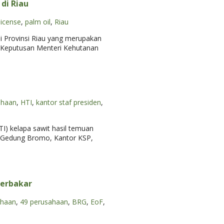
di Riau
license
,
palm oil
,
Riau
 di Provinsi Riau yang merupakan
n Keputusan Menteri Kehutanan
ahaan
,
HTI
,
kantor staf presiden
,
I) kelapa sawit hasil temuan
i Gedung Bromo, Kantor KSP,
terbakar
ahaan
,
49 perusahaan
,
BRG
,
EoF
,