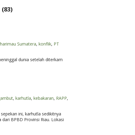
(83)
harimau Sumatera
,
konflik
,
PT
eninggal dunia setelah diterkam
gambut
,
karhutla
,
kebakaran
,
RAPP
,
sepekan ini, karhutla sedikitnya
 dari BPBD Provinsi Riau. Lokasi