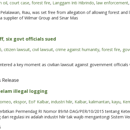
 oil
,
court case
,
forest fire
,
Langgam Inti Hibrindo
,
law enforcement
,
elalawan, Riau, was set free from allegation of allowing forest and 
 a supplier of Wilmar Group and Sinar Mas
f, six govt officials sued
5
,
citizen lawsuit
,
civil lawsuit
,
crime against humanity
,
forest fire
,
gov
 entered a key moment as civilian lawsuit against government officials 
s Release
lam illegal logging
orneo
,
ekspor
,
EoF Kalbar
,
industri hilir
,
Kalbar
,
kalimantan
,
kayu
,
Ke
rbitkan Permendag RI Nomor 89/M-DAG/PER/10/2015 tentang Ketent
ari regulasi ini adalah industri hilir tak wajib mengantongi Sistem Ver
s