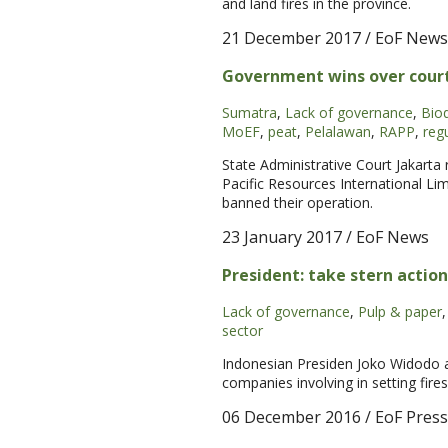
and land fires in the province.
21 December 2017
/ EoF News
Government wins over court
Sumatra
,
Lack of governance
,
Biod
MoEF
,
peat
,
Pelalawan
,
RAPP
,
reg
State Administrative Court Jakarta
Pacific Resources International Li
banned their operation.
23 January 2017
/ EoF News
President: take stern actio
Lack of governance
,
Pulp & paper
,
sector
Indonesian Presiden Joko Widodo as
companies involving in setting fires
06 December 2016
/ EoF Press