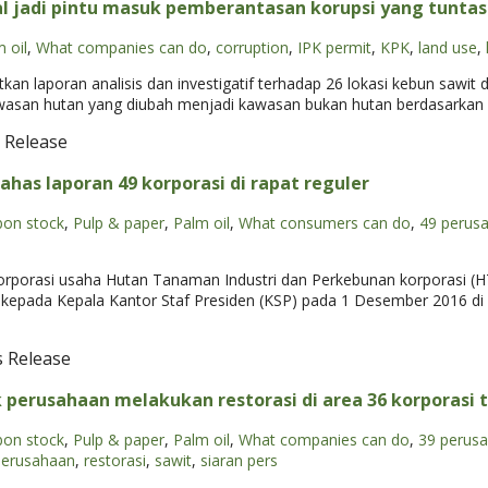
l jadi pintu masuk pemberantasan korupsi yang tuntas 
 oil
,
What companies can do
,
corruption
,
IPK permit
,
KPK
,
land use
,
tkan laporan analisis dan investigatif terhadap 26 lokasi kebun sawit
r kawasan hutan yang diubah menjadi kawasan bukan hutan berdasarka
 Release
ahas laporan 49 korporasi di rapat reguler
bon stock
,
Pulp & paper
,
Palm oil
,
What consumers can do
,
49 perus
korporasi usaha Hutan Tanaman Industri dan Perkebunan korporasi (HT
) kepada Kepala Kantor Staf Presiden (KSP) pada 1 Desember 2016 d
s Release
perusahaan melakukan restorasi di area 36 korporasi 
bon stock
,
Pulp & paper
,
Palm oil
,
What companies can do
,
39 perus
perusahaan
,
restorasi
,
sawit
,
siaran pers