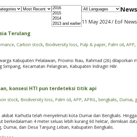
News 
11 May 2024
/ EoF News
sia Terulang
ernance
,
Carbon stock
,
Biodiversity loss
,
Pulp & paper
,
Palm oil
,
APP
,
warga Kabupaten Pelalawan, Provinsi Riau, Rahmad (26) dilaporkan m
Simpang, Kecamatan Pelangiran, Kabupaten Indragiri Hilir.
, konsesi HTI pun terdeteksi titik api
bon stock
,
Biodiversity loss
,
Palm oil
,
APP
,
APRIL
,
bengkalis
,
Dumai
,
 akibat Karhutla telah menyelimuti kota Dumai dan Bengkalis. Hingga 
berkedalaman 4 meter seluas lebih kurang 60 hektar, demikian data
ng, Dumai, dan Desa Tanjung Leban, Kabupaten Bengkalis.