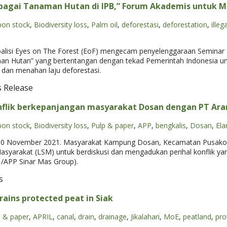
ebagai Tanaman Hutan di IPB,” Forum Akademis untuk 
bon stock
,
Biodiversity loss
,
Palm oil
,
deforestasi
,
deforestation
,
illeg
lisi Eyes on The Forest (EoF) mengecam penyelenggaraan Seminar 
man Hutan” yang bertentangan dengan tekad Pemerintah Indonesia un
s) dan menahan laju deforestasi.
s Release
onflik berkepanjangan masyarakat Dosan dengan PT Ara
bon stock
,
Biodiversity loss
,
Pulp & paper
,
APP
,
bengkalis
,
Dosan
,
Ela
- 10 November 2021. Masyarakat Kampung Dosan, Kecamatan Pusako, 
yarakat (LSM) untuk berdiskusi dan mengadukan perihal konflik ya
 /APP Sinar Mas Group).
s
drains protected peat in Siak
p & paper
,
APRIL
,
canal
,
drain
,
drainage
,
Jikalahari
,
MoE
,
peatland
,
pro