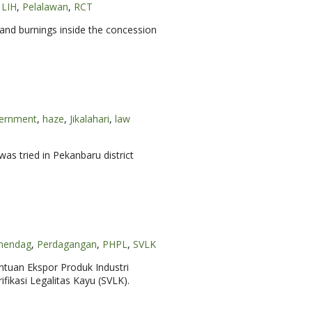
LIH
,
Pelalawan
,
RCT
land burnings inside the concession
ernment
,
haze
,
Jikalahari
,
law
was tried in Pekanbaru district
mendag
,
Perdagangan
,
PHPL
,
SVLK
uan Ekspor Produk Industri
ifikasi Legalitas Kayu (SVLK).