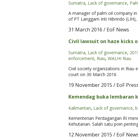
Sumatra
,
Lack of governance
,
Palm
A manager of palm oil company in P
of PT Langgam Inti Hibrindo (LIH),
31 March 2016
/ EoF News
Civil lawsuit on haze kicks of
Sumatra
,
Lack of governance
,
201
enforcement
,
Riau
,
WALHI Riau
Civil society organizations in Riau
court on 30 March 2016
19 November 2015
/ EoF Pres
Kemendag buka lembaran ke
Kalimantan
,
Lack of governance
,
b
Kementerian Perdagangan RI mene
Kehutanan. Salah satu poin penting d
12 November 2015
/ EoF New