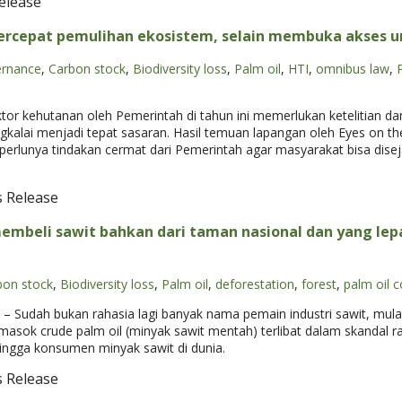
elease
ercepat pemulihan ekosistem, selain membuka akses 
ernance
,
Carbon stock
,
Biodiversity loss
,
Palm oil
,
HTI
,
omnibus law
,
r kehutanan oleh Pemerintah di tahun ini memerlukan ketelitian dan
kalai menjadi tepat sasaran. Hasil temuan lapangan oleh Eyes on the 
perlunya tindakan cermat dari Pemerintah agar masyarakat bisa dise
s Release
beli sawit bahkan dari taman nasional dan yang lepas
bon stock
,
Biodiversity loss
,
Palm oil
,
deforestation
,
forest
,
palm oil 
dah bukan rahasia lagi banyak nama pemain industri sawit, mulai d
sok crude palm oil (minyak sawit mentah) terlibat dalam skandal r
ingga konsumen minyak sawit di dunia.
s Release