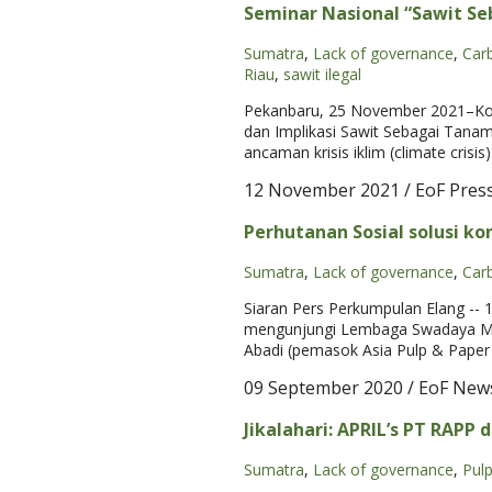
Seminar Nasional “Sawit S
Sumatra
,
Lack of governance
,
Car
Riau
,
sawit ilegal
Pekanbaru, 25 November 2021–Koa
dan Implikasi Sawit Sebagai Tana
ancaman krisis iklim (climate crisi
12 November 2021
/ EoF Pres
Perhutanan Sosial solusi k
Sumatra
,
Lack of governance
,
Car
Siaran Pers Perkumpulan Elang -
mengunjungi Lembaga Swadaya Mas
Abadi (pemasok Asia Pulp & Paper
09 September 2020
/ EoF New
Jikalahari: APRIL’s PT RAPP 
Sumatra
,
Lack of governance
,
Pul