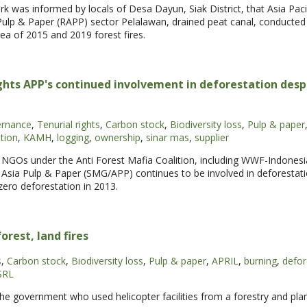
rk was informed by locals of Desa Dayun, Siak District, that Asia Pac
Pulp & Paper (RAPP) sector Pelalawan, drained peat canal, conducted 
a of 2015 and 2019 forest fires.
ghts APP's continued involvement in deforestation despi
ernance
,
Tenurial rights
,
Carbon stock
,
Biodiversity loss
,
Pulp & paper
tion
,
KAMH
,
logging
,
ownership
,
sinar mas
,
supplier
 NGOs under the Anti Forest Mafia Coalition, including WWF-Indonesia
s Asia Pulp & Paper (SMG/APP) continues to be involved in deforestati
ero deforestation in 2013.
orest, land fires
s
,
Carbon stock
,
Biodiversity loss
,
Pulp & paper
,
APRIL
,
burning
,
defor
SRL
the government who used helicopter facilities from a forestry and pl