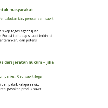
untuk masyarakat
Pencabutan izin
,
perusahaan
,
sawit
,
 sikap tegas agar tujuan
Forest terhadap situasi terkini di
jahterahkan, dan potensi
 dari jeratan hukum – jika
companies
,
Riau
,
sawit ilegal
ari pabrik kelapa sawit,
antai pasokan produk sawit