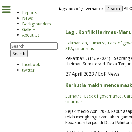
Search
Reports
News
Backgrounders
Gallery
Lagi, Konflik Harimau-Manu
About Us
Kalimantan
,
Sumatra
,
Lack of gov
SPA
,
sinar mas
Search
Pekanbaru, (11/5/2024) - Seorang 
Harimau Sumatera di Desa Tanjung 
facebook
twitter
27 April 2023
/ EoF News
Karhutla makin mencemaskan
Sumatra
,
Lack of governance
,
Car
sinarmas
Sejak medio April 2023, kabut asap
telah menghanguskan lahan gambut 
kebakaran terjadi di Desa Pelintu