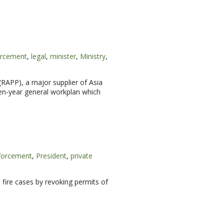
orcement
,
legal
,
minister
,
Ministry
,
(RAPP), a major supplier of Asia
ten-year general workplan which
forcement
,
President
,
private
fire cases by revoking permits of