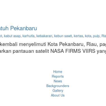
ntuh Pekanbaru
ot
,
kabut asap
,
karhutla
,
kebakaran
,
kebun sawit
,
kertas
,
kota
,
pulp
,
Ri
embali menyelimuti Kota Pekanbaru, Riau, pagi 
sarkan pantauan satelit NASA FIRMS VIIRS yang 
Home
Reports
News
Backgrounders
Gallery
About Us