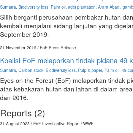
Sumatra
,
Biodiversity loss
,
Palm oil
,
adei plantation
,
Arara Abadi
,
gamb
Silih berganti perusahaan pembakar hutan dan 
kembali menjalani sidang lanjutan yang digel
September 2019.
21 November 2016
/ EoF Press Release
Koalisi EoF melaporkan tindak pidana 49 k
Sumatra
,
Carbon stock
,
Biodiversity loss
,
Pulp & paper
,
Palm oil
,
49 co
Eyes on the Forest (EoF) melaporkan tindak p
atas kebakaran hutan dan lahan di dalam area
dan 2016.
Reports (2)
31 August 2023
/ EoF Investigative Report / WWF