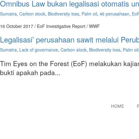
Omnibus Law bukan legalisasi otomatis unt
Sumatra
,
Carbon stock
,
Biodiversity loss
,
Palm oil
,
46 perusahaan
,
Eo
16 October 2017
/ EoF Investigative Report / WWF
Legalisasi’ perusahaan sawit melalui Pe
Sumatra
,
Lack of governance
,
Carbon stock
,
Biodiversity loss
,
Palm oil
Tim Eyes on the Forest (EoF) melakukan kajia
bukti apakah pada...
HOME