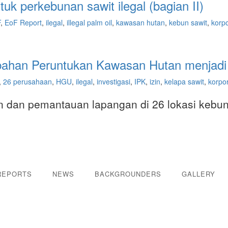
uk perkebunan sawit ilegal (bagian II)
F
,
EoF Report
,
ilegal
,
illegal palm oil
,
kawasan hutan
,
kebun sawit
,
korpo
rubahan Peruntukan Kawasan Hutan menjadi
,
26 perusahaan
,
HGU
,
ilegal
,
investigasi
,
IPK
,
izin
,
kelapa sawit
,
korpo
n dan pemantauan lapangan di 26 lokasi kebun
REPORTS
NEWS
BACKGROUNDERS
GALLERY