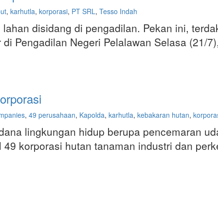
ut
,
karhutla
,
korporasi
,
PT SRL
,
Tesso Indah
lahan disidang di pengadilan. Pekan ini, terd
ar di Pengadilan Negeri Pelalawan Selasa (21/
orporasi
mpanies
,
49 perusahaan
,
Kapolda
,
karhutla
,
kebakaran hutan
,
korpora
idana lingkungan hidup berupa pencemaran uda
l 49 korporasi hutan tanaman industri dan pe