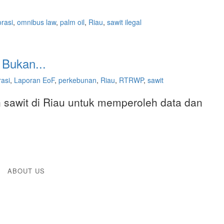
rasi
,
omnibus law
,
palm oil
,
Riau
,
sawit ilegal
 Bukan...
rasi
,
Laporan EoF
,
perkebunan
,
Riau
,
RTRWP
,
sawit
 sawit di Riau untuk memperoleh data dan
ABOUT US