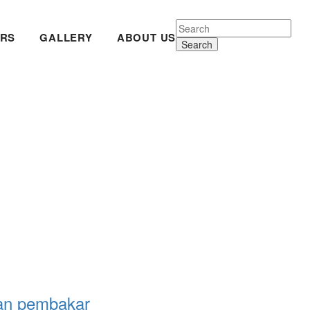
RS
GALLERY
ABOUT US
Search
aan pembakar