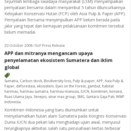
Sejumlah lembaga swadaya masyarakat (LSM) menyampaikan
pernyataan bersama dalam menyambut 5 tahun diluncurkannya
Kebijakan Konservasi Hutan (FCP) oleh Asia Pulp & Paper (APP).
Pernyataan Bersama menyimpulkan APP belum berada pada
jalur yang tepat dan kemajuan pelaksanaan komitmen tersebut
belum memadai.
20 October 2008
/ EoF Press Release
APP dan mitranya mengancam upaya
penyelamatan ekosistem Sumatera dan iklim
global
Sumatra
,
Carbon stock
,
Biodiversity loss
,
Pulp & paper
,
APP
,
Asia Pulp &
Paper
,
deforestasi
,
ekosistem
,
Eyes on the Forest
,
gambut
,
habitat
harimau
,
harimau sumatra
,
harimau-manusia
,
IUCN
,
komitmen
,
konsesi
,
Ruas Utama Jaya
,
Senepis
,
sinar mas group
,
SMG
,
Suntara Gaja Pati
,
WWF
Indonesia
Komitmen Indonesia yang baru diumumkan untuk
menyelamatkan hutan alam Sumatera pada Kongres Konservasi
Dunia IUCN dua pekan lalu menghadapi ujian awal, menyusul
terungkapnya aktivitas salah satu perusahaan kertas terbesar