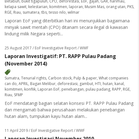
Betabuh
,
bukit tigapuluh
,
CPO
,
deforestasi
,
EoF
,
gajah
,
GAR
,
harimau
,
kelapa sawit
,
kelestarian
,
komitmen
,
laporan
,
Musim Mas
,
orang utan
,
PKS
,
RGE
,
Riau
,
sumatera
,
tbs
,
tesso nilo
,
wilmar
Laporan EoF yang diterbitkan hari ini menunjukkan bagaimana
minyak sawit mentah (CPO) ditanam secara ilegal di kawasan
lindung milik Negara seperti...
25 August 2017
/ EoF Investigative Report / WWF
Laporan Investigatif: PT. RAPP Pulau Padang
(November 2014)
Sumatra
,
Tenurial rights
,
Carbon stock
,
Pulp & paper
,
What companies
can do
,
APRIL
,
Bagan Melibur
,
deforestasi
,
gambut
,
HTI
,
hutan
,
kanal
,
komitmen
,
konflik
,
Laporan EoF
,
penebangan
,
pulau padang
,
RAPP
,
RGE
,
Riau
,
SFMP
EoF mendatangi bagian selatan konsesi PT. RAPP Pulau Padang
dan mengamati bahwa perusahaan melakukan penebangan
hutan alam, tumpukan kayu hutan alam...
11 April 2019
/ EoF Investigative Report / WWF
Laporan Investigasi November 2010