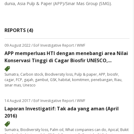
dunia, Asia Pulp & Paper (APP)/Sinar Mas Group (SMG).
REPORTS (4)
09 August 2022
/ EoF Investigative Report / WWF
APP memperluas HTI dengan menebangi area Nilai
Konservasi Tinggi di Cagar Biosfir UNESCO,...
Sumatra
,
Carbon stock
,
Biodiversity loss
,
Pulp & paper
,
APP
,
biosfir
,
cagar
,
FCP
,
gajah
,
gambut
,
GSK
,
habitat
,
komitmen
,
penebangan
,
Riau
,
sinar mas
,
Unesco
14 August 2017
/ EoF Investigative Report / WWF
Laporan Investigatif: Tak ada yang aman (April
2016)
Sumatra
,
Biodiversity loss
,
Palm oil
,
What companies can do
,
Apical
,
Bukit