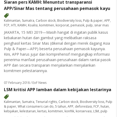
Siaran pers KAMH: Menuntut transparansi
APP/Sinar Mas tentang perusahaan pemasok kayu
Kalimantan
,
Sumatra
,
Carbon stock
,
Biodiversity loss
,
Pulp & paper
,
APP
,
FCP
,
HTI
,
KAMH
,
Koalisi
,
komitmen
,
korporat
,
pemasok
,
pulp
,
sinar mas
JAKARTA, 15 MEI 2019—Masih hangat di ingatan publik kasus
kebakaran hutan dan gambut yang melibatkan raksasa
penghasil kertas Sinar Mas (dikenal dengan merek dagang Asia
Pulp & Paper—APP) beserta perusahaan pemasok kayunya.
Kini, APP harus jujur dan komprehensif mengungkap informasi
penerima manfaat perusahaan-perusahaan dalam rantai pasok
APP dan secara transparan menjalankan menjalankan
komitmen pelestariannya.
07 February 2018
/ EoF News
LSM kritisi APP lamban dalam kebijakan lestarinya
Kalimantan
,
Sumatra
,
Tenurial rights
,
Carbon stock
,
Biodiversity loss
,
Pulp
& paper
,
What consumers can do
,
5 tahun
,
APP
,
deforestasi
,
FCP
,
hutan
,
kebijakan
,
kelestarian
,
kertas
,
komitmen
,
konflik
,
konservasi
,
LSM
,
pulp